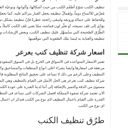
تنظيف الكنب تتنوّع أطقُم الكنب من حيث أشكالها، وألوانها، ونوعيّة 
مُعرَّض للاتّساخ دوماً، وإهمالُ تنظيفه يجعل الغبار يتراكم عليه، كما يجع
وللحفاظ على جماله ورونقه ولتبقى رائحته عطرةً فإنّ تنظيفه بشكل دوري
يؤدّي إلى تلف نسيجه، أو تغيُّر لون قماشه، ممّا يعني تلف الكنب كاملا
الطُّرُق الصّحيحة التي ستُسهِّل عليكِ تنظيف الكنب، وبعض الإرشادات وا
تنظيفه والعناية به ليسا بتلك الصّعوبة التي تتوقّعينها.
اسعار
شركة تنظيف كنب بعرعر
تعتبر الاسعار المتواجده فى الاسواق فى الخرج بل فى السوق السعودى ب
مرتفعة فى اسعارها وايضا بشراء اغلى انواع المنظفات والمساحيق وال
التنظيف وعلى الرغم من ذلك لا تساعد على تحقيق النتائج المطلوبة فا
شركة تنظيف كنب بعرعر هى الحل الأمثل فى القيام بالتنظيف وهي الم
مستوى من الدقة والتميز بالإضافة إلى أننا لدينا القدرة على عودة ال
الان تعتمد شركة صفوة المملكة افضل الشركات التى تساعد فى التنظي
القدرة على القيام باعمال التنظيف لاى نوع من الكنب فتذكر ان اعمال
اى نوع من الكنب.
طرُق تنظيف الكنب