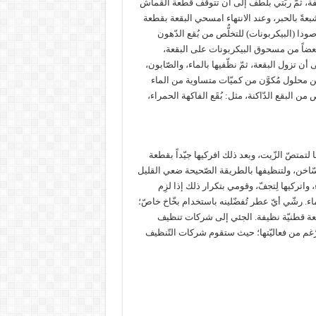
ة، ثمّ ربّتي بلطف إلى أن تتوقّف قطعة القماش
ةً بالحبر، وعند الانتهاء امسحي البقعة بقطعة
دا (البيكربونات) للتخلُّص من بُقع الدّهون
بعضاً من مسحوق البيكربونات على البقعة،
ن تزول البقعة، ثمّ نظّفيها بالماء، والصّابون،
ن محلول مُكوَّن من كميّات متساوية من الماء
البقع الدّاكنة، مثل: بُقَع الفاكهة الحمراء،
ا لتمتصّ الزّيت، وبعد ذلك افركيها جيّداً بقطعة
لسّاخن، ولتنظيفها بالطريقة الصّحيحة ضعي القليل
 واتركيها لِتجفّ، وقومي بتكرار ذلك إذا لزِم
اء. رشّي أيّ عطر تُفضّلينه باستخدام بخّاخ خاصّ؛
طعة قطنيّة نظيفة. الجئي إلى شركات تنظيف
الرّغم من فعاليّتها؛ حيث ستقوم شركات التّنظيف