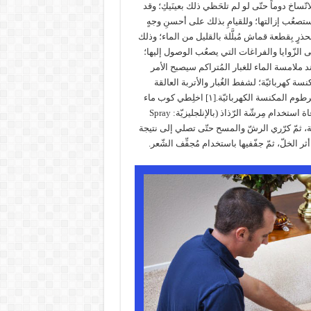
تّساخ دوماً حتّى لو لم تلحَظي ذلك بعينَيكِ؛ وقد
صعُب إزالتها؛ وللقيامِ بذلك على أحسنِ وجهٍ
رٍ بِقطعة قماش مُبلَّلة بالقليل من الماء؛ وذلك
 الزّوايا والفراغات التي يصعُب الوصول إليها؛
ند ملامسة الماء للغبار المُتراكم سيصبح الأمر
ام مكنسة كهربائيّة؛ لشفط الغُبار والأتربة العالقة
بسهولة؛ وذلك عن طريق تركيب القطعة الخاصّة بتنظيف الكنب على خرطوم المكنسة الكهربائيّة.[١] اخلِطي كوب ماء
بارد مع كوب خلّ أبيض؛ ليتكوّن لديكِ مزيج جيّد لتنظيف الكنب، مع مراعاة استخدام مِرشّة الرّذاذ (بالإنلجليزيّة: Spray
ظيفة، ثمّ كرّري الرشّ والمسح حتّى تصلي إلى نتيجة
 الخلّ، ثمّ جفّفيها باستخدام مُجفِّف الشّعر.