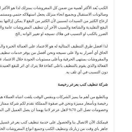
الكنب يُعد الأكثر أهمية من ضمن كل المفروشات بمنزلك لذا هو الأكثر 
وصالونات الاستقبال وبجميع انحاء منزلك يجعل استهلاكه حتمي ومستمر 
ازعاج الكثير من السيدات لسببين لأن الكثير من البقع لا يمكن إزالتها
البقع التقليدية والشائعة والسبب الآخر أن تنظيف المفروشات عامة و
الضرر بالكنب او التسبب في هلاك نسيجه او تغيير الوانه ,,الخ
لذا افضل طرق التنظيف المثالية له هو الاعتماد على العمالة الخبرة و
الحاق أي أضرار به ولا على نسيجه ونحن أفضل من يوفر خدمات تنظيف
والمفروشات بمنتهى الحرفية وبأعلى مستويات الجودة خلال الاعتماد ع
الفعالة والذي يقوم بالتنظيف باعلى كفاءة فلا يترك اي اثر للبقع العنيدة
دون التسبب في أي تلف به.
شركة تنظيف كنب بعرعر رخيصة
وبالطبع من أهم ما يميز الشركات وبنفس الوقت يلفت انتباه العملاء 
رخيصة وبأسعار مميزة ونحن في صفوة المملكة نقدم لكم شركة ممتاز
وخصومات تصل الى 70% لاهل عرعر لاننا يهمنا ان يصل العميل الى الشركة التي توفر له كل شئ
فيمكنك الآن الاتصال بنا والحصول على خدمة تنظيف كنب بعرعر غس
جاهز باي وقت من زيارتك وتنظيف الكنب وجميع انواع المفروشات الخ