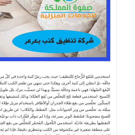
استخدمي مُلمّع الزُّجاج للتّنظيف؛ حيث يجب رشّ كنبة واحدة في كلّ م
جافّة، ثمّ انتقلي إلى كنبة أخرى، وهكذا حتى تنتهي من طقم الكنب كاملاً
البُقع السّهلة؛ فهي ناعمة وجافّة نسبيّاً، وبهذا لن تتسبَّب بترك بلل 
النّسيج. استخدمي قطعة ثلج للتخلّص من بُقع العلكة؛ وذلك لتنشيفها وتفك
السكّين. تخلّصي من بقع طلاء الجدران أوالأظافر باستخدام مزيل طِلاء
مبللة به. تخلّصي من وبر الحيوانات مثل: القطط، والكلاب؛ عن طريق ا
لتُصبح مشحونةً؛ فتلتقط الوبر بسرعة، وإذا لم تتوفّر قفّازات ذات نوعيّة
التقطيها بطريقة عاديّة. استخدمي الكُحول المُحمّر للتخلُّص من بقع الحِ
على منطقة صغيرة غير مكشوفة من الكنب وتنتظري دقيقةً، فإذا لم يَحدث