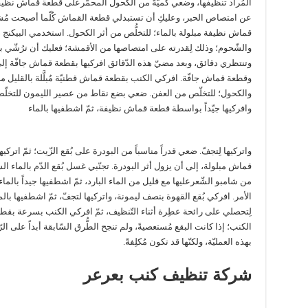
المُراد تنظيفها، وضعي كميّةً من الكحول المحمّرعلى قطعة قماش نظيف
عن امتصاص الحبر، وعليكِ أن تستبدلي قطعة القماش كُلّما أصبحت مُشبع
قماش نظيفة مبلولة بالماء؛ للتخلُّص من أثر الكحول. استخدمي البيكنج صو
والشّحوم؛ وذلك لِقدرته على امتصاصها من الأقمشة؛ فعليك أن ترُشّي 
وتنتظري دقائق، وبعد مضيّ هذه الدّقائق افركيها بقطعة قماش جافّة إلى أ
وقطعة قماش جافّة. افركي الكنب بقطعة قماش قطنيّة مُبلَّلة بالقليل م
والكحول؛ للتخلّص من العفن. ضعي بضع نقاط من عصير الليمون للتخلّص من 
وافركيها جيّداً بواسطة قطعة قماش نظيفة، ثمّ اشطفيها بالماء
واتركيها لِتجفّ. ضعي قدراً مناسباً من البودرة على بُقع الزّيت؛ ثمّ اتركيه
قماش مبلولة، إلى أن يزول أثر البودرة. تجنّبي غسل بُقع الدّم بالماء ا
من شامبو الشّعرعليها مع قليل من الماء البارد، ثمّ اشطفيها جيداً بالماء،
الأمر. افركي بُقع القهوة بنصف ليمونة، واتركيها لتجفّ، ثمّ اشطفيها بالم
لِتحصلي على رائحة عطِرة أثناء التّنظيف، ثمّ افركي الكنب بسرعة بق
الكنب؛ إذا كانت البقع مُستعصيةً، ولم تنجح الطُّرق السّابقة أبداً على 
بهذه العمليّة، ولكنّها قد تكون مُكلِفةً.
شركة تنظيف كنب بعرعر