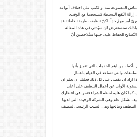
القماش المصنوعة منه، والكنب على اختلاف أنواعه
ل إزالة البُقع البسيطة مُستعصيةً مع الوقت،
ّ أمر مهمّ جداً، لكنّ تنظيفه بطريقة خاطئة قد
ً، ولذلك سنستعرض لكِ سيّدتي في هذه المقالة
لنّصائح للحفاظ عليه، حينها ستُلاحظين أنّ
أكمله من اهم الخدمات التى تتميز بأنها
ملمعات والتى تساعد فى القيام باعمال
ذا اراد ان تقضى على كل ذلك فعليك ان تعلم ان
سئولة الأولى عن أعمال التنظيف على أعلى
كنب كما كان عليه لحظة الشراء فنحن فى انتظارك
ف بشكل عام وهى الشركة الوحيدة التى لديها
 التنظيف ونتائجها وهى السبب الرئيسى لتنظيف