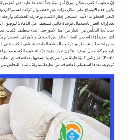
إنّ تنظيف الكنب بشكل دوريٍّ أمرٌ مهمّ جدّاً للحفاظ عليه؛ فهو مُعرَّض للا
تكون هذه الأوساخ على شكل ذرّات غبارٍ فقط، وإن تُرِكت فستتراكم، وست
اتّبعي الخطوات الآتية: امسحي إطار الكنب، وزخارفه الخشبيّة، وأرجله بحذ
بعد إزالة الغبار باستعمال فرشاة كالتي تُستعمَل في الدّهان؛ للوصول إلى
حيث يُعدّ التخلُّص من الغبار من أهمّ الأمور قبل البدء بتنظيف الكنب، فع
أكثر تعقيداً.[١] اسحبي الغبار العالِق بين الحوافّ والأطراف باستخد
Bottle)، ثمّ رُشّي كميّةً قليلةً من المزيج، وامسحيها بقطعة قماش ن
مُرضِية، بعدها استعملي قطعة قماش نظيفةً مبلولةً بالماء؛ للتخلُّص من أثر