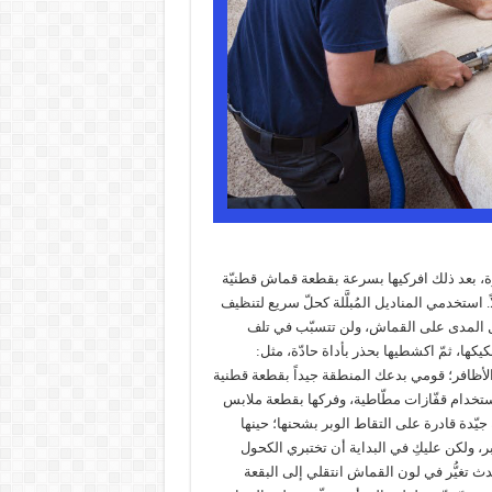
رة، بعد ذلك افركيها بسرعة بقطعة قماش قطنيّة
. استخدمي المناديل المُبلَّلة كحلّ سريع لتنظيف
طويل المدى على القماش، ولن تتسبّب في تلف
يكها، ثمّ اكشطيها بحذر بأداة حادّة، مثل:
 الأظافر؛ قومي بدعك المنطقة جيداً بقطعة قطنية
ستخدام قفّازات مطّاطية، وفركها بقطعة ملابس
 جيّدة قادرة على التقاط الوبر بشحنها؛ حينها
بر، ولكن عليكِ في البداية أن تختبري الكحول
 تغيُّر في لون القماش انتقلي إلى البقعة