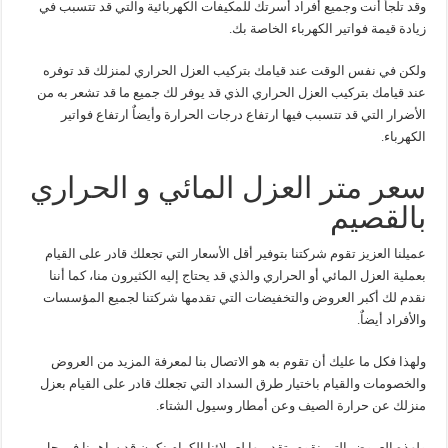
وقد تلجأ أنت وجميع أفراد أسرتك للمكيفات الكهربائية والتي قد تتسبب في
زيادة قيمة فواتير الكهرباء الخاصة بك.
ولكن في نفس الوقت عند قيامك بتركيب العزل الحراري لمنزلك قد توفره
عند قيامك بتركيب العزل الحراري الذي قد يوفر لك جميع ما قد تشعر به من
الأضرار التي قد تتسبب فيها ارتفاع درجات الحرارة وأيضاٌ ارتفاع فواتير
الكهرباء.
سعر متر العزل المائي و الحراري
بالقصيم
عميلنا العزيز تقوم شركتنا بتوفير أقل الأسعار التي تجعلك قادر على القيام
بعملية العزل المائي أو الحراري والذي قد يحتاج إليه الكثيرون منا، كما أننا
نقدم لك أكبر العروض والتخفيضات التي تقدمها شركتنا لجميع المؤسسات
والأفراد أيضاٌ.
ولهذا فكل ما عليك أن تقوم به هو الاتصال بنا لمعرفة المزيد من العروض
والخصومات والقيام باختيار طرق السداد التي تجعلك قادر على القيام بعزل
منزلك عن حرارة الصيف وعن أمطار وسيول الشتاء.
ولهذه العروض التي نقوم بتقديمها لعملائنا الكرام نكون قد ساهمنا في حل