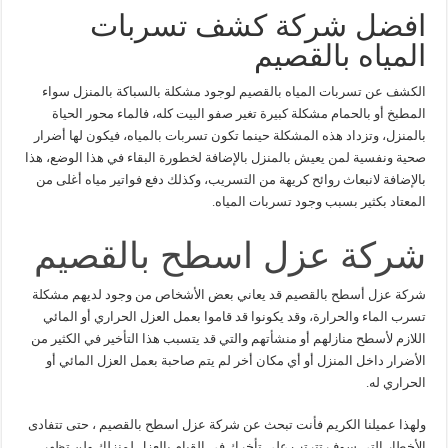
افضل شركة كشف تسربات
المياه بالقصيم
الكشف عن تسربات المياه بالقصيم لوجود مشكلة بالسباكة بالمنزل سواء
المطبخ أو بالحمام مشكلة كبيرة تغير صفو البيت كله، فالماء محور الحياة
بالمنزل، وتزداد هذه المشكلة حينما تكون تسربات بالمياه، فيكون لها أضرار
صحية ونفسية لمن يعيش بالمنزل بالإضافة لخطورة البقاء في هذا الوضع، هذا
بالإضافة لانبعاث روائح كريهة من التسريب، وكذلك دفع فواتير مياه أغلى من
المعتاد بكثير بسبب وجود تسربات المياه.
شركة عزل اسطح بالقصيم
شركة عزل أسطح بالقصيم قد يعاني بعض الأشخاص من وجود لديهم مشكلة
تسرب الماء والحرارة، وقد يكونوا قد قاموا بعمل العزل الحراري أو المائي
اللازم لأسطح منازلهم أو منشأتهم والتي قد يتسبب هذا التأخير في الكثير من
الأضرار داخل المنزل أو أي مكان أخر لم يتم صاحبة بعمل العزل المائي أو
الحراري له.
ولهذا عميلنا الكريم فأنت تبحث عن شركة عزل اسطح بالقصيم ، حتى تتفادى
الأخطار التي سوف تترتب على تأخرك في القيام بالعزل لمنزلك ولن تظهر