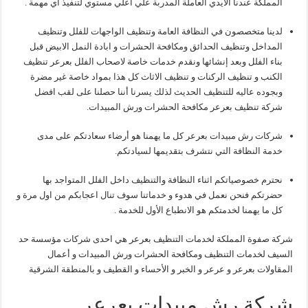
المملكة عندنا الأيدي العاملة المدربة علي اعلي مستوي لتنفيذ أي مهمة .
لدينا متخصصون في النظافة العامة وتنظيف الواجهات للفلل وتنظيف
المداخل وتنظيف الحدائق ومكافحة الحشرات و ابادة النمل الابيض قبل
بناء الفلل وبعد إنشائها ونقدم خدمات خاصة لاصحاب الفلل بعرعر تنظيف
الكنب و تنظيف الركنات و تنظيف الاثاث كل هذا بمواد خاصة غير مضرة
وبجوده عاليه للتنظيف الحديث لذلك يسرنا أننا حصلنا على لقب افضل
شركة تنظيف بعرعر مكافحة الحشرات ورش المبيدات.
شركات رش مبيدات بعرعر كل ما يهمنا هو أرضاء سعادتكم على مدى
خدمة النظافة التي نتشرف بتقديمها لسيادتكم.
نحترم خصوصياتكم اثناء النظافة والتنظيف داخل الفلل المتواجد بها
حضرتكم فنحن نعمل في هدوء و خدماتنا سوف تنال اعجابكم من اول مرة و
كل ما يهمنا لخدمتكم هو الانطباع الأول للخدمة .
شركة صفوة المملكة لخدمات التنظيف بعرعر هي احدى شركات مؤسسة حد
السيف لخدمات التنظيف ومكافحة الحشرات ورش المبيدات و أعمال
المقاولات بعرعر و عرعر و الخبر و الأحساء و القطيف و بالمنطقة الشرقية
شركة رش مبيدات بعرعر